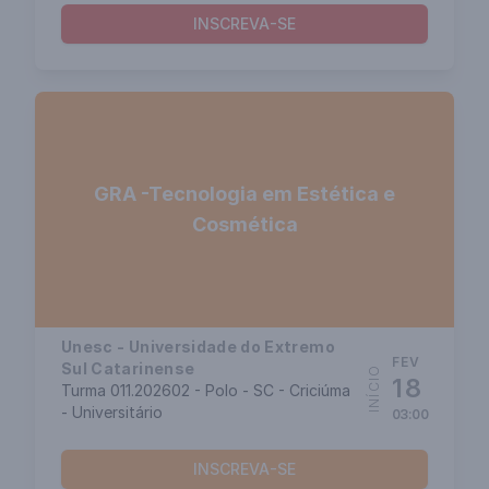
INSCREVA-SE
GRA -Tecnologia em Estética e
Cosmética
Unesc - Universidade do Extremo
FEV
Sul Catarinense
INÍCIO
18
Turma 011.202602 - Polo - SC - Criciúma
- Universitário
03:00
INSCREVA-SE