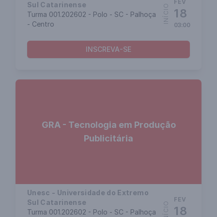
FEV
Sul Catarinense
INÍCIO
18
Turma 001.202602 - Polo - SC - Palhoça
- Centro
03:00
INSCREVA-SE
GRA - Tecnologia em Produção
Publicitária
Unesc - Universidade do Extremo
FEV
Sul Catarinense
INÍCIO
18
Turma 001.202602 - Polo - SC - Palhoça