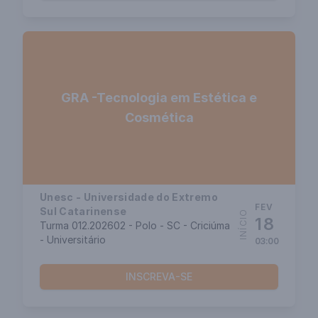
GRA -Tecnologia em Estética e
Cosmética
Unesc - Universidade do Extremo
FEV
Sul Catarinense
INÍCIO
18
Turma 012.202602 - Polo - SC - Criciúma
- Universitário
03:00
INSCREVA-SE