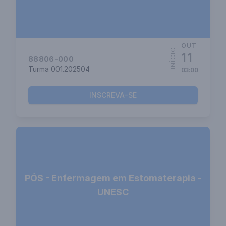
OUT
INÍCIO
11
88806-000
Turma 001.202504
03:00
INSCREVA-SE
PÓS - Enfermagem em Estomaterapia -
UNESC