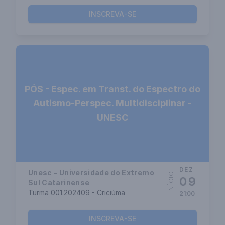
INSCREVA-SE
PÓS - Espec. em Transt. do Espectro do
Autismo-Perspec. Multidisciplinar -
UNESC
DEZ
Unesc - Universidade do Extremo
INÍCIO
09
Sul Catarinense
Turma 001.202409 - Criciúma
21:00
INSCREVA-SE