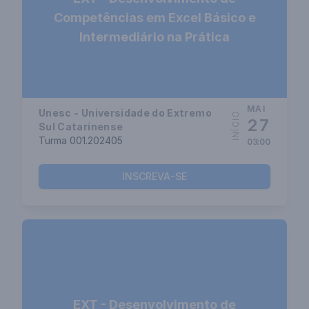
Competências em Excel Básico e
Intermediário na Prática
MAI
Unesc - Universidade do Extremo
INÍCIO
27
Sul Catarinense
Turma 001.202405
03:00
INSCREVA-SE
EXT - Desenvolvimento de