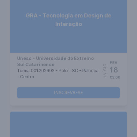
GRA - Tecnologia em Design de
Interação
Unesc - Universidade do Extremo
FEV
Sul Catarinense
INÍCIO
18
Turma 001.202602 - Polo - SC - Palhoça
- Centro
03:00
INSCREVA-SE