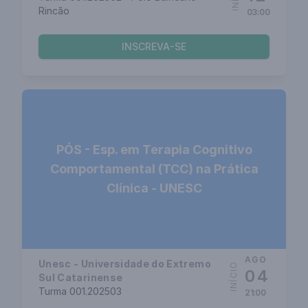
Rincão
03:00
INSCREVA-SE
PÓS - Esp. em Terapia Cognitivo
Comportamental (TCC) na Prática
Clínica - UNESC
AGO
Unesc - Universidade do Extremo
INÍCIO
04
Sul Catarinense
Turma 001.202503
21:00