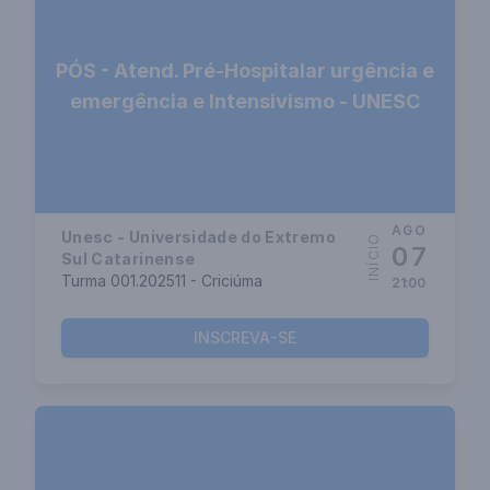
PÓS - Atend. Pré-Hospitalar urgência e
emergência e Intensivismo - UNESC
AGO
Unesc - Universidade do Extremo
INÍCIO
07
Sul Catarinense
Turma 001.202511 - Criciúma
21:00
INSCREVA-SE