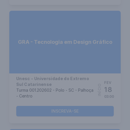
GRA - Tecnologia em Design Gráfico
Unesc - Universidade do Extremo
FEV
Sul Catarinense
INÍCIO
18
Turma 001.202602 - Polo - SC - Palhoça
- Centro
03:00
INSCREVA-SE