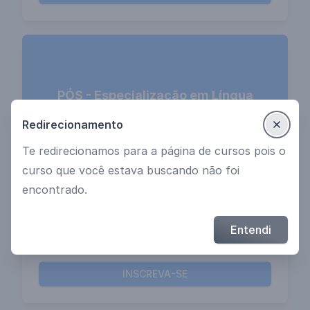
PÓS - Especialização em Língua
Portuguesa - Revisão de Textos -
Redirecionamento
UNESC
Te redirecionamos para a página de cursos pois o
curso que você estava buscando não foi
encontrado.
NOV
Unesc - Universidade do Extremo
INÍCIO
02
Sul Catarinense
Entendi
Turma 001.202402
21:00
INSCREVA-SE