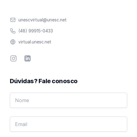
Email
unescvirtual@unesc.net
Telefone
(48) 99915-0433
Website
virtual.unesc.net
Instagram
Linkedin
Dúvidas? Fale conosco