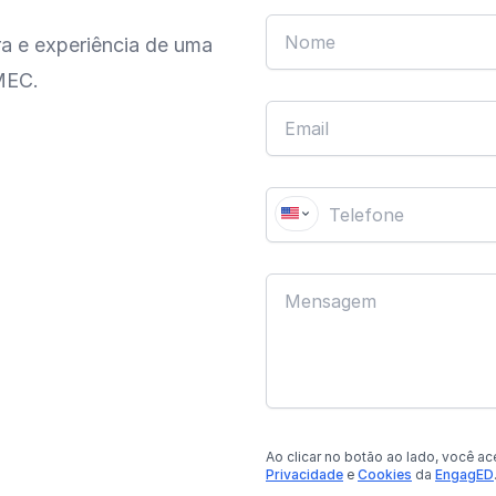
ra e experiência de uma
MEC.
Ao clicar no botão
ao lado
, você ac
Privacidade
e
Cookies
da
EngagED