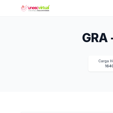
UNESC VIRTUAL
GRA -
Carga H
164