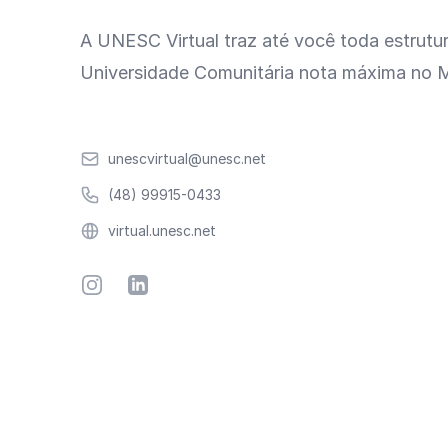
A UNESC Virtual traz até você toda estrutu
Universidade Comunitária nota máxima no 
Email
unescvirtual@unesc.net
Telefone
(48) 99915-0433
Website
virtual.unesc.net
Instagram
Linkedin