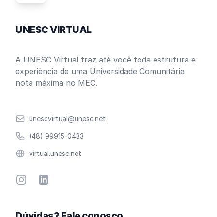
UNESC VIRTUAL
A UNESC Virtual traz até você toda estrutura e
experiência de uma Universidade Comunitária
nota máxima no MEC.
Email
unescvirtual@unesc.net
Telefone
(48) 99915-0433
Website
virtual.unesc.net
Instagram
Linkedin
Dúvidas? Fale conosco