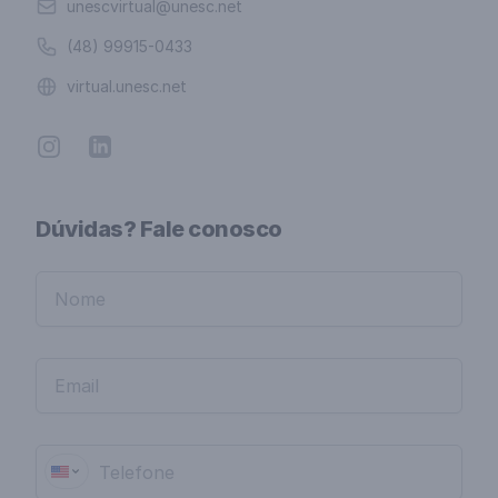
Email
unescvirtual@unesc.net
Telefone
(48) 99915-0433
Website
virtual.unesc.net
Instagram
Linkedin
Dúvidas? Fale conosco