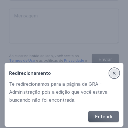
Ao clicar no botão
ao lado
, você aceita os
Enviar
Termos de Uso
e as políticas de
Privacidade
e
Cookies
da
EngagED
.
Redirecionamento
Te redirecionamos para a página de GRA -
Ver mais cursos
Política de Privacidade
Administração pois a edição que você estava
Termos de uso
buscando não foi encontrada.
© 2021 Desenvolvido por EngagED
Entendi