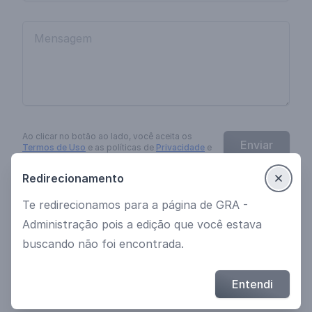
Ao clicar no botão
ao lado
, você aceita os
Enviar
Termos de Uso
e as políticas de
Privacidade
e
Cookies
da
EngagED
.
Redirecionamento
Te redirecionamos para a página de GRA -
Ver mais cursos
Política de Privacidade
Administração pois a edição que você estava
Termos de uso
buscando não foi encontrada.
© 2021 Desenvolvido por EngagED
Entendi