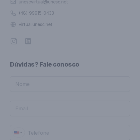
Email
unescvirtual@unesc.net
Telefone
(48) 99915-0433
Website
virtual.unesc.net
Instagram
Linkedin
Dúvidas? Fale conosco