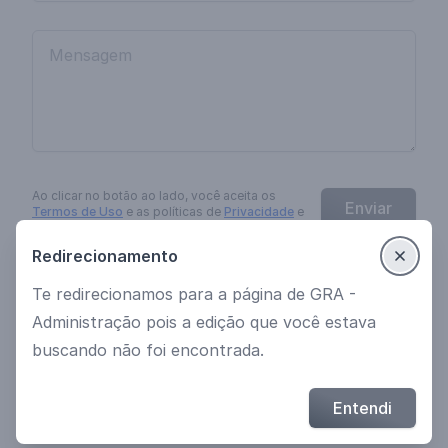
Ao clicar no botão
ao lado
, você aceita os
Enviar
Termos de Uso
e as políticas de
Privacidade
e
Cookies
da
EngagED
.
Redirecionamento
Te redirecionamos para a página de GRA -
Ver mais cursos
Política de Privacidade
Administração pois a edição que você estava
Termos de uso
buscando não foi encontrada.
© 2021 Desenvolvido por EngagED
Entendi