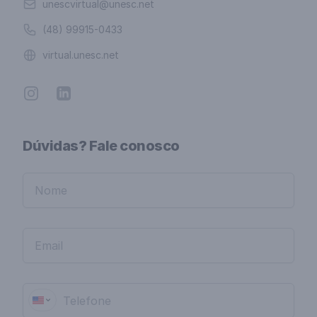
Email
unescvirtual@unesc.net
Telefone
(48) 99915-0433
Website
virtual.unesc.net
Instagram
Linkedin
Dúvidas? Fale conosco