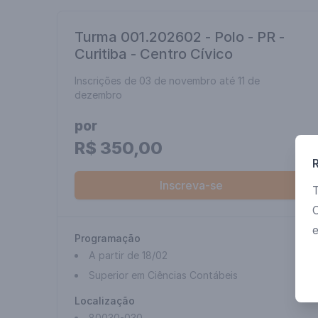
Turma 001.202602 - Polo - PR -
Curitiba - Centro Cívico
Inscrições de 03 de novembro até 11 de
dezembro
por
R$ 350,00
Inscreva-se
T
Programação
A partir de 18/02
Superior em Ciências Contábeis
Localização
80030-030