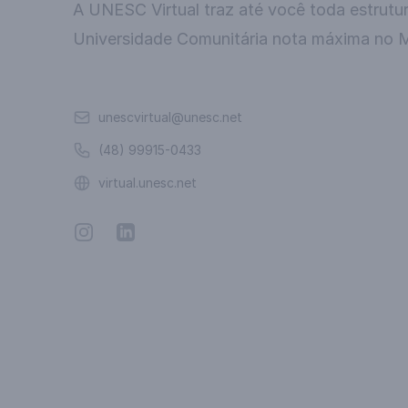
A UNESC Virtual traz até você toda estrutu
Universidade Comunitária nota máxima no 
Email
unescvirtual@unesc.net
Telefone
(48) 99915-0433
Website
virtual.unesc.net
Instagram
Linkedin