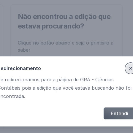
Não encontrou a edição que
estava procurando?
Clique no botão abaixo e seja o primeiro a
saber
Redirecionamento
Me avise
e redirecionamos para a página de GRA - Ciências
Contábeis pois a edição que você estava buscando não foi
encontrada.
Entendi