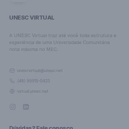
UNESC VIRTUAL
A UNESC Virtual traz até você toda estrutura e
experiência de uma Universidade Comunitária
nota máxima no MEC.
Email
unescvirtual@unesc.net
Telefone
(48) 99915-0433
Website
virtual.unesc.net
Instagram
Linkedin
Dúvidas? Fale conosco