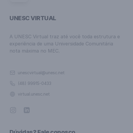
UNESC VIRTUAL
A UNESC Virtual traz até você toda estrutura e
experiência de uma Universidade Comunitária
nota máxima no MEC.
Email
unescvirtual@unesc.net
Telefone
(48) 99915-0433
Website
virtual.unesc.net
Instagram
Linkedin
Dúvidas? Fale conosco