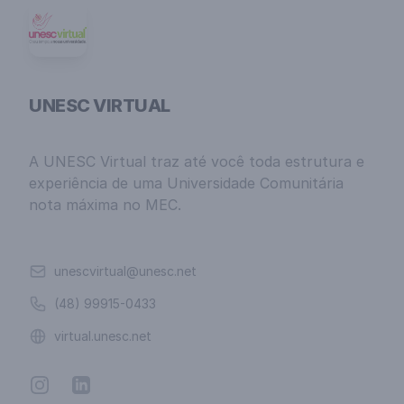
UNESC VIRTUAL
A UNESC Virtual traz até você toda estrutura e
experiência de uma Universidade Comunitária
nota máxima no MEC.
Email
unescvirtual@unesc.net
Telefone
(48) 99915-0433
Website
virtual.unesc.net
Instagram
Linkedin