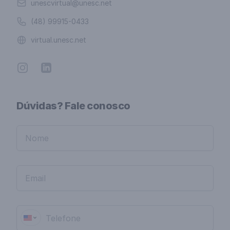
Email
unescvirtual@unesc.net
Telefone
(48) 99915-0433
Website
virtual.unesc.net
Instagram
Linkedin
Dúvidas? Fale conosco