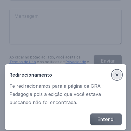
Ao clicar no botão
ao lado
, você aceita os
Enviar
Termos de Uso
e as políticas de
Privacidade
e
Cookies
da
EngagED
.
Redirecionamento
Te redirecionamos para a página de GRA -
Ver mais cursos
Política de Privacidade
Pedagogia pois a edição que você estava
Termos de uso
buscando não foi encontrada.
© 2021 Desenvolvido por EngagED
Entendi