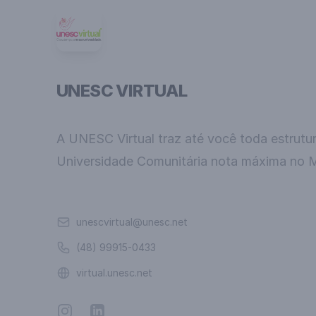
UNESC VIRTUAL
A UNESC Virtual traz até você toda estrutu
Universidade Comunitária nota máxima no 
Email
unescvirtual@unesc.net
Telefone
(48) 99915-0433
Website
virtual.unesc.net
Instagram
Linkedin