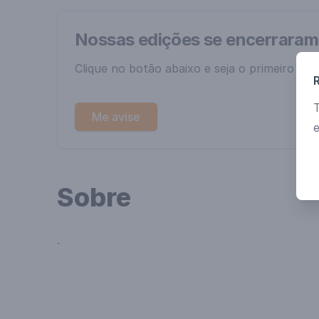
Nossas edições se encerrara
Clique no botão abaixo e seja o primeiro a s
Me avise
Sobre
.