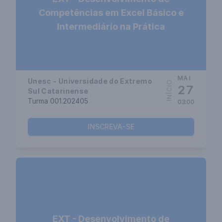
Competências em Excel Básico e
Intermediário na Prática
MAI
Unesc - Universidade do Extremo
INÍCIO
27
Sul Catarinense
Turma 001.202405
03:00
INSCREVA-SE
EXT - Desenvolvimento de