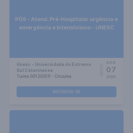
PÓS - Atend. Pré-Hospitalar urgência e
emergência e Intensivismo - UNESC
AGO
Unesc - Universidade do Extremo
INÍCIO
07
Sul Catarinense
Turma 001.202511 - Criciúma
21:00
INSCREVA-SE