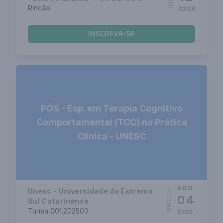
Rincão
03:00
INSCREVA-SE
PÓS - Esp. em Terapia Cognitivo
Comportamental (TCC) na Prática
Clínica - UNESC
AGO
Unesc - Universidade do Extremo
INÍCIO
04
Sul Catarinense
Turma 001.202503
21:00