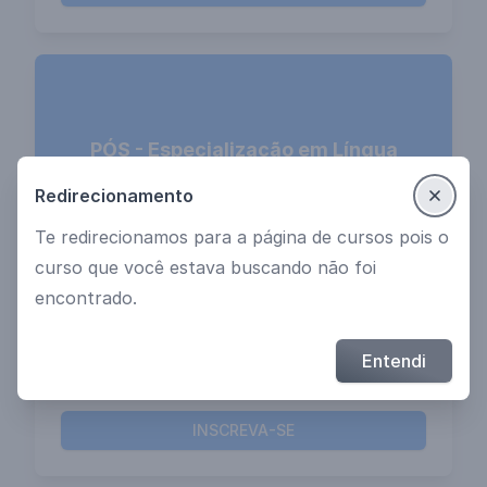
PÓS - Especialização em Língua
Portuguesa - Revisão de Textos -
Redirecionamento
UNESC
Te redirecionamos para a página de cursos pois o
curso que você estava buscando não foi
encontrado.
NOV
Unesc - Universidade do Extremo
INÍCIO
02
Sul Catarinense
Entendi
Turma 001.202402
21:00
INSCREVA-SE