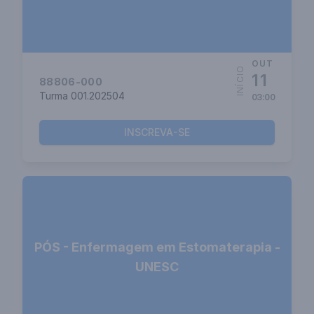
OUT
INÍCIO
11
88806-000
Turma 001.202504
03:00
INSCREVA-SE
PÓS - Enfermagem em Estomaterapia -
UNESC