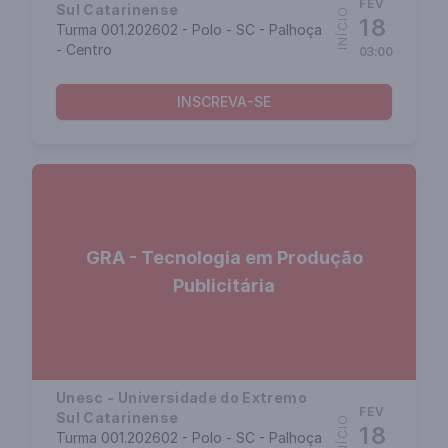
FEV
Sul Catarinense
INÍCIO
18
Turma 001.202602 - Polo - SC - Palhoça
- Centro
03:00
INSCREVA-SE
GRA - Tecnologia em Produção
Publicitária
Unesc - Universidade do Extremo
FEV
Sul Catarinense
INÍCIO
18
Turma 001.202602 - Polo - SC - Palhoça