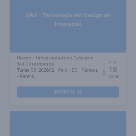
GRA - Tecnologia em Design de
Interação
Unesc - Universidade do Extremo
FEV
Sul Catarinense
INÍCIO
18
Turma 001.202602 - Polo - SC - Palhoça
- Centro
03:00
INSCREVA-SE