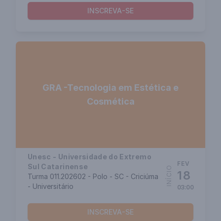
INSCREVA-SE
GRA -Tecnologia em Estética e
Cosmética
Unesc - Universidade do Extremo
FEV
Sul Catarinense
INÍCIO
18
Turma 011.202602 - Polo - SC - Criciúma
- Universitário
03:00
INSCREVA-SE