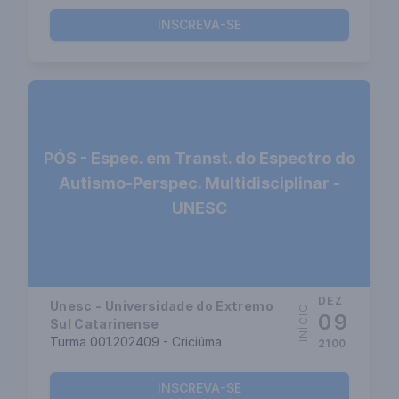
INSCREVA-SE
PÓS - Espec. em Transt. do Espectro do
Autismo-Perspec. Multidisciplinar -
UNESC
DEZ
Unesc - Universidade do Extremo
INÍCIO
09
Sul Catarinense
Turma 001.202409 - Criciúma
21:00
INSCREVA-SE