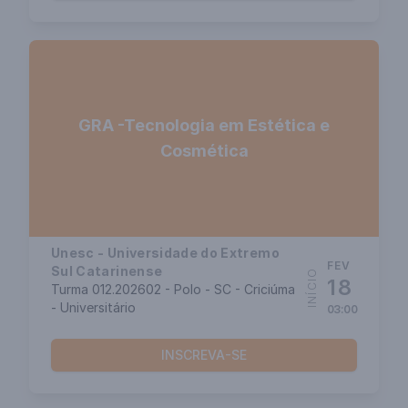
GRA -Tecnologia em Estética e
Cosmética
Unesc - Universidade do Extremo
FEV
Sul Catarinense
INÍCIO
18
Turma 012.202602 - Polo - SC - Criciúma
- Universitário
03:00
INSCREVA-SE