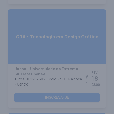
GRA - Tecnologia em Design Gráfico
Unesc - Universidade do Extremo
FEV
Sul Catarinense
INÍCIO
18
Turma 001.202602 - Polo - SC - Palhoça
- Centro
03:00
INSCREVA-SE