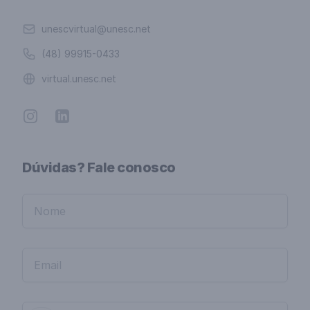
Email
unescvirtual@unesc.net
Telefone
(48) 99915-0433
Website
virtual.unesc.net
Instagram
Linkedin
Dúvidas? Fale conosco