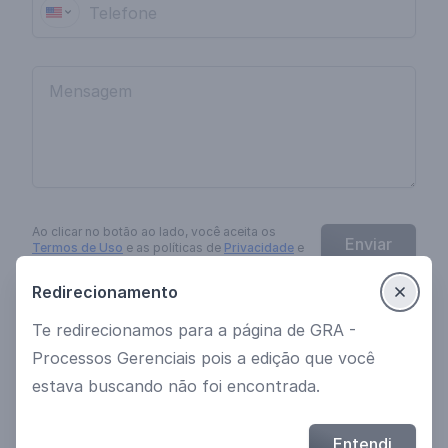
Ao clicar no botão
ao lado
, você aceita os
Enviar
Termos de Uso
e as políticas de
Privacidade
e
Cookies
da
EngagED
.
Redirecionamento
Te redirecionamos para a página de GRA -
Ver mais cursos
Política de Privacidade
Processos Gerenciais pois a edição que você
Termos de uso
estava buscando não foi encontrada.
© 2021 Desenvolvido por EngagED
Entendi