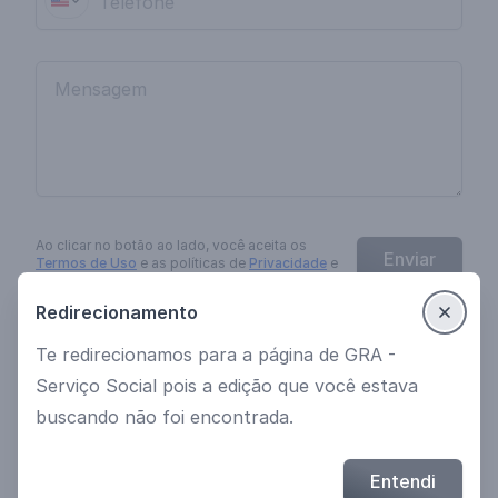
Ao clicar no botão
ao lado
, você aceita os
Enviar
Termos de Uso
e as políticas de
Privacidade
e
Cookies
da
EngagED
.
Redirecionamento
Te redirecionamos para a página de GRA -
Ver mais cursos
Política de Privacidade
Serviço Social pois a edição que você estava
Termos de uso
buscando não foi encontrada.
© 2021 Desenvolvido por EngagED
Entendi