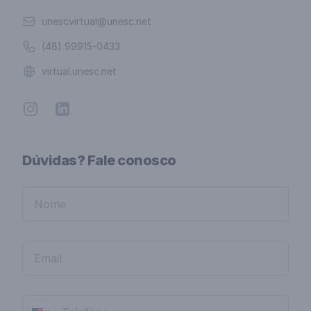
Email
unescvirtual@unesc.net
Telefone
(48) 99915-0433
Website
virtual.unesc.net
Instagram
Linkedin
Dúvidas? Fale conosco