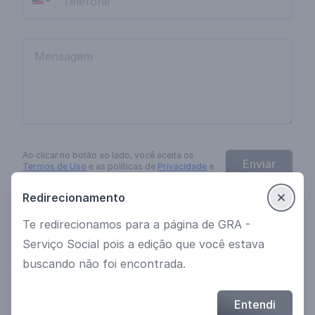
Ao clicar no botão
ao lado
, você aceita os
Enviar
Termos de Uso
e as políticas de
Privacidade
e
Cookies
da
EngagED
.
Redirecionamento
Te redirecionamos para a página de GRA -
Ver mais cursos
Política de Privacidade
Serviço Social pois a edição que você estava
Termos de uso
buscando não foi encontrada.
© 2021 Desenvolvido por EngagED
Entendi