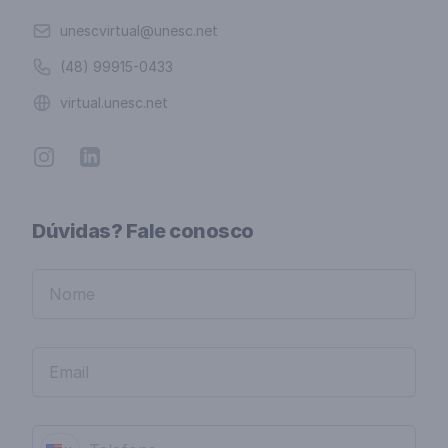
Email
unescvirtual@unesc.net
Telefone
(48) 99915-0433
Website
virtual.unesc.net
Instagram
Linkedin
Dúvidas? Fale conosco