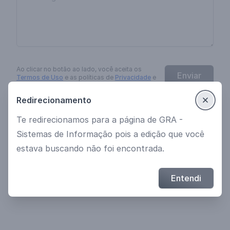
Ao clicar no botão
ao lado
, você aceita os
Enviar
Termos de Uso
e as políticas de
Privacidade
e
Cookies
da
EngagED
.
Redirecionamento
Te redirecionamos para a página de GRA -
Ver mais cursos
Política de Privacidade
Sistemas de Informação pois a edição que você
Termos de uso
estava buscando não foi encontrada.
© 2021 Desenvolvido por EngagED
Entendi