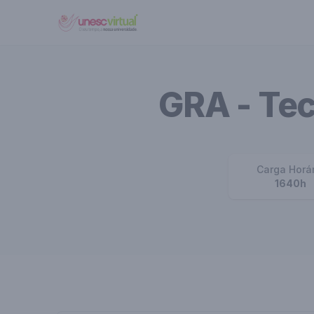
UNESC VIRTUAL
GRA - Te
Carga Horá
1640h