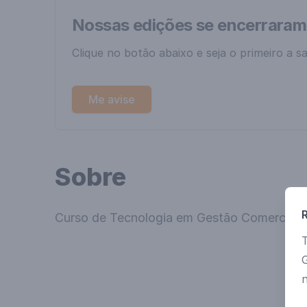
Nossas edições se encerrara
Clique no botão abaixo e seja o primeiro a s
Me avise
Sobre
Curso de Tecnologia em Gestão Comercial
n