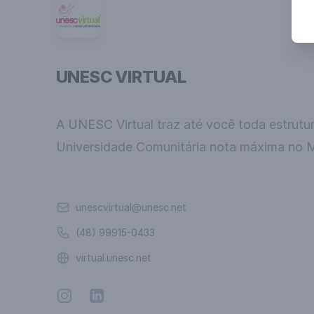
UNESC VIRTUAL
A UNESC Virtual traz até você toda estrutu
Universidade Comunitária nota máxima no 
Email
unescvirtual@unesc.net
Telefone
(48) 99915-0433
Website
virtual.unesc.net
Instagram
Linkedin